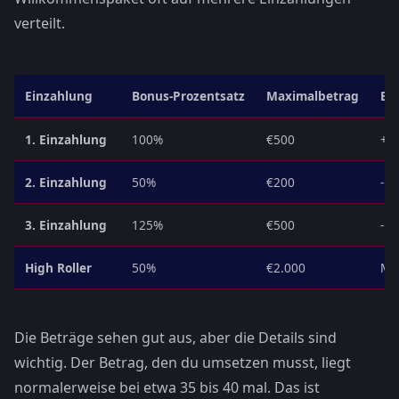
verteilt.
Einzahlung
Bonus-Prozentsatz
Maximalbetrag
Ex
1. Einzahlung
100%
€500
+ 1
2. Einzahlung
50%
€200
-
3. Einzahlung
125%
€500
-
High Roller
50%
€2.000
Min
Die Beträge sehen gut aus, aber die Details sind
wichtig. Der Betrag, den du umsetzen musst, liegt
normalerweise bei etwa 35 bis 40 mal. Das ist