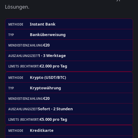
Lösungen.
Instant Bank
METHODE
Banküberweisung
TYP
€20
MINDESTEINZAHLUNG
1 - 3 Werktage
AUSZAHLUNGSZEIT
€2.000 pro Tag
LIMITS (RICHTWERT)
Krypto (USDT/BTC)
METHODE
Kryptowährung
TYP
€20
MINDESTEINZAHLUNG
Sofort - 2 Stunden
AUSZAHLUNGSZEIT
€5.000 pro Tag
LIMITS (RICHTWERT)
Kreditkarte
METHODE