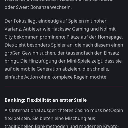
oder Sweet Bonanza wechseln.
Der Fokus liegt eindeutig auf Spielen mit hoher
Varianz. Anbieter wie Hacksaw Gaming und Nolimit
City bekommen prominente Plätze auf der Homepage.
Dies zieht besonders Spieler an, die nach diesem einen
großen Gewinn suchen, der tausendfach den Einsatz
bringt. Die Hinzufügung der Mini-Spiele zeigt, dass sie
auf die mobile Generation abzielen, die schnelle,
einfache Action ohne komplexe Regeln möchte.
Banking: Flexibilität an erster Stelle
Als international ausgerichtetes Casino muss betOspin
flexibel sein. Sie bieten eine Mischung aus
traditionellen Bankmethoden und modernen Krypto-