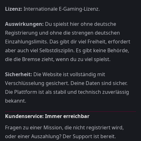
Lizenz:
Internationale E-Gaming-Lizenz.
Auswirkungen:
Du spielst hier ohne deutsche
Registrierung und ohne die strengen deutschen
Einzahlungslimits. Das gibt dir viel Freiheit, erfordert
aber auch viel Selbstdisziplin. Es gibt keine Behörde,
die die Bremse zieht, wenn du zu viel spielst.
Sicherheit:
Die Website ist vollständig mit
Verschlüsselung gesichert. Deine Daten sind sicher.
Die Plattform ist als stabil und technisch zuverlässig
bekannt.
Kundenservice: Immer erreichbar
Fragen zu einer Mission, die nicht registriert wird,
oder einer Auszahlung? Der Support ist bereit.