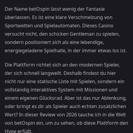
Der Name betOspin lässt wenig der Fantasie
überlassen. Es ist eine klare Verschmelzung von
Sportwetten und Spielautomaten. Dieses Casino
versucht nicht, den schicken Gentleman zu spielen,
sondern positioniert sich als eine lebendige,
energiegeladene Spielhalle, in der immer etwas los ist.
Die Plattform richtet sich an den modernen Spieler,
der sich schnell langweilt. Deshalb findest du hier
nicht nur eine statische Liste mit Spielen, sondern ein
vollständig interaktives System mit Missionen und
einem eigenen Glücksrad. Aber ist das nur Ablenkung,
oder bringt es dir als Spieler auch echten zusätzlichen
Wert? In dieser Review von 2026 tauche ich in die Welt
von betOspin ein, um zu sehen, ob diese Plattform den
Hype erfüllt.