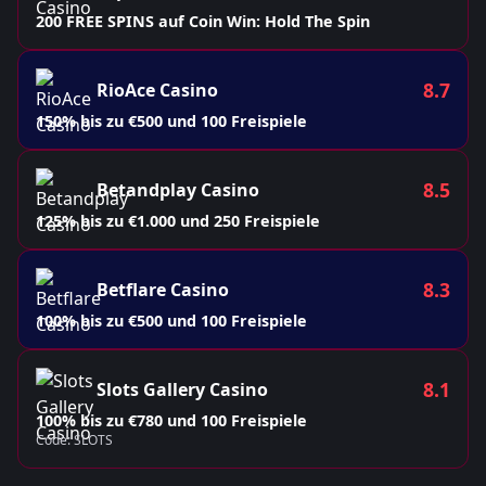
200 FREE SPINS auf Coin Win: Hold The Spin
8.7
RioAce Casino
150% bis zu €500 und 100 Freispiele
8.5
Betandplay Casino
125% bis zu €1.000 und 250 Freispiele
8.3
Betflare Casino
100% bis zu €500 und 100 Freispiele
8.1
Slots Gallery Casino
100% bis zu €780 und 100 Freispiele
Code: SLOTS