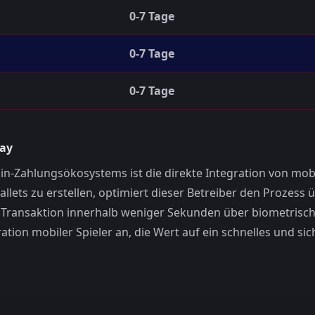
0-7 Tage
0-7 Tage
0-7 Tage
Pay
n-Zahlungsökosystems ist die direkte Integration von mobi
llets zu erstellen, optimiert dieser Betreiber den Prozess 
ie Transaktion innerhalb weniger Sekunden über biometrisc
ration mobiler Spieler an, die Wert auf ein schnelles und 