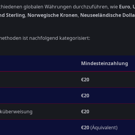
erschiedenen globalen Währungen durchzuführen, wie
Euro
,
nd Sterling
,
Norwegische Kronen
,
Neuseeländische Dolla
methoden ist nachfolgend kategorisiert:
Mindesteinzahlung
€20
€20
anküberweisung
€20
€20
(Äquivalent)