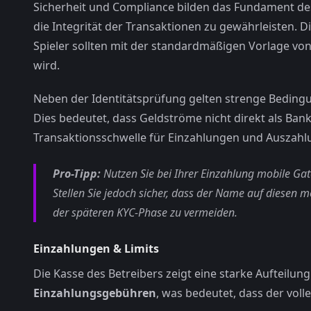
Sicherheit und Compliance bilden das Fundament des
die Integrität der Transaktionen zu gewährleisten.
Spieler sollten mit der standardmäßigen Vorlage v
wird.
Neben der Identitätsprüfung gelten strenge Bedingu
Dies bedeutet, dass Geldströme nicht direkt als B
Transaktionsschwelle für Einzahlungen und Auszahl
Pro-Tipp:
Nutzen Sie bei Ihrer Einzahlung mobile Gat
Stellen Sie jedoch sicher, dass der Name auf diesen
der späteren KYC-Phase zu vermeiden.
Einzahlungen & Limits
Die Kasse des Betreibers zeigt eine starke Aufteilun
Einzahlungsgebühren
, was bedeutet, dass der voll