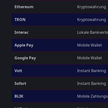
Ethereum
Kryptowährung
TRON
Kryptowährung
Interac
Lokale Bankverb
Apple Pay
Mobile Wallet
Google Pay
Mobile Wallet
Volt
Instant Banking
Sofort
Instant Banking
BLIK
Mobile Zahlung