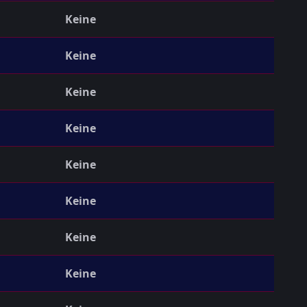
Keine
Keine
Keine
Keine
Keine
Keine
Keine
Keine