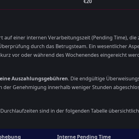
€20
rt auf einer internen Verarbeitungszeit (Pending Time), di
 Überprüfung durch das Betrugsteam. Ein wesentlicher Aspek
ie kurz vor oder während des Wochenendes eingereicht wer
eine Auszahlungsgebühren
. Die endgültige Überweisungs
ch der Genehmigung innerhalb weniger Stunden abgeschlos
chlaufzeiten sind in der folgenden Tabelle übersichtlich 
bhebung
Interne Pending Time