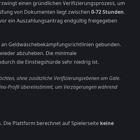
zwingt einen gründlichen Verifizierungsprozess, um
rprüfung von Dokumenten liegt zwischen
0-72 Stunden
.
vor ein Auszahlungsantrag endgültig freigegeben
ist an Geldwäschebekämpfungsrichtlinien gebunden.
 wieder abzuheben. Die minimale
durch die Einstiegshürde sehr niedrig ist.
öchten, ohne zusätzliche Verifizierungsebenen am Gate.
asino-Profil übereinstimmt, um Verzögerungen während
. Die Plattform berechnet auf Spielerseite
keine