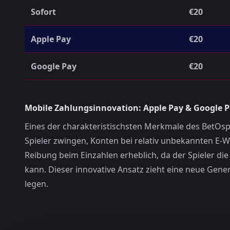
Sofort
€20
Apple Pay
€20
Google Pay
€20
Mobile Zahlungsinnovation: Apple Pay & Google 
Eines der charakteristischsten Merkmale des BetOspi
Spieler zwingen, Konten bei relativ unbekannten E-Wa
Reibung beim Einzahlen erheblich, da der Spieler d
kann. Dieser innovative Ansatz zieht eine neue Gene
legen.