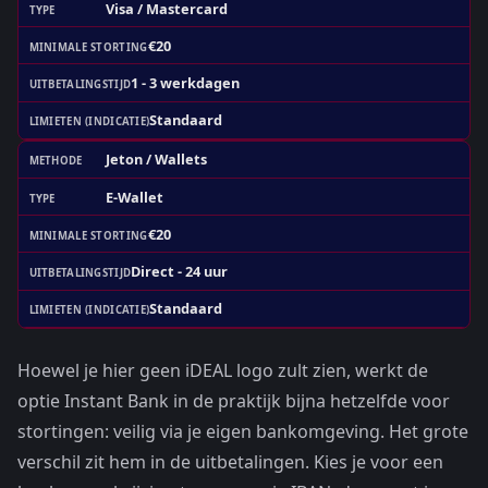
Visa / Mastercard
TYPE
€20
MINIMALE STORTING
1 - 3 werkdagen
UITBETALINGSTIJD
Standaard
LIMIETEN (INDICATIE)
Jeton / Wallets
METHODE
E-Wallet
TYPE
€20
MINIMALE STORTING
Direct - 24 uur
UITBETALINGSTIJD
Standaard
LIMIETEN (INDICATIE)
Hoewel je hier geen iDEAL logo zult zien, werkt de
optie Instant Bank in de praktijk bijna hetzelfde voor
stortingen: veilig via je eigen bankomgeving. Het grote
verschil zit hem in de uitbetalingen. Kies je voor een