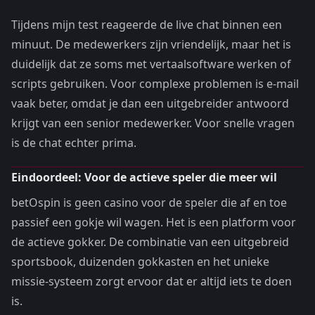
Tijdens mijn test reageerde de live chat binnen een
minuut. De medewerkers zijn vriendelijk, maar het is
duidelijk dat ze soms met vertaalsoftware werken of
scripts gebruiken. Voor complexe problemen is e-mail
vaak beter, omdat je dan een uitgebreider antwoord
krijgt van een senior medewerker. Voor snelle vragen
is de chat echter prima.
Eindoordeel: Voor de actieve speler die meer wil
betOspin is geen casino voor de speler die af en toe
passief een gokje wil wagen. Het is een platform voor
de actieve gokker. De combinatie van een uitgebreid
sportsbook, duizenden gokkasten en het unieke
missie-systeem zorgt ervoor dat er altijd iets te doen
is.