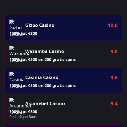
10.0
Gizbo Casino
150% tot €300
9.8
Wazamba Casino
100% tot €500 en 200 gratis spins
9.6
Casinia Casino
100% tot €500 en 200 gratis spins
9.4
Arcanebet Casino
100% tot €500
Code: SuperBoost