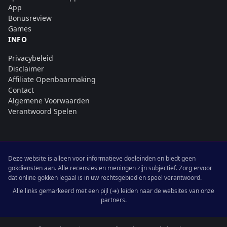
App
Bonusreview
Games
INFO
Privacybeleid
Disclaimer
Affiliate Openbaarmaking
Contact
Algemene Voorwaarden
Verantwoord Spelen
Deze website is alleen voor informatieve doeleinden en biedt geen
gokdiensten aan. Alle recensies en meningen zijn subjectief. Zorg ervoor
dat online gokken legaal is in uw rechtsgebied en speel verantwoord.
Alle links gemarkeerd met een pijl (➜) leiden naar de websites van onze
partners.