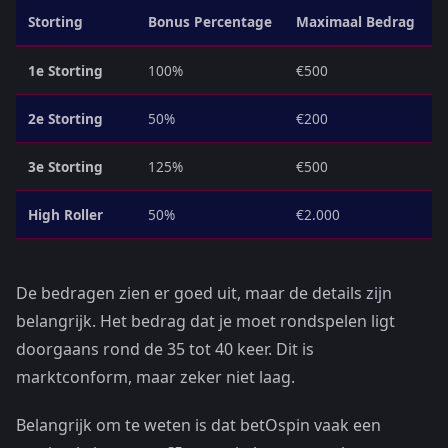
Storting
Bonus Percentage
Maximaal Bedrag
E
1e Storting
100%
€500
+
2e Storting
50%
€200
-
3e Storting
125%
€500
-
High Roller
50%
€2.000
M
De bedragen zien er goed uit, maar de details zijn
belangrijk. Het bedrag dat je moet rondspelen ligt
doorgaans rond de 35 tot 40 keer. Dit is
marktconform, maar zeker niet laag.
Belangrijk om te weten is dat betOspin vaak een