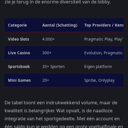
zie je terug in de enorme diversiteit van de lobby.
Categorie
Aantal (Schatting)
Top Providers / Kenm
Video Slots
4.000+
Pragmatic Play, Play'
Live Casino
300+
Evolution, Pragmatic Li
Sportsbook
35+ Sporten
Eigen platform
Mini Games
20+
Spribe, Onlyplay
De tabel toont een indrukwekkend volume, maar de
kwaliteit is belangrijker. Wat opvalt, is de naadloze
integratie van het sportgedeelte. Met één account en
één saldo kun je wedden op een grote voetbalfinale en