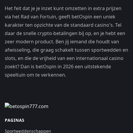
Het feit dat je je inzet kunt omzetten in extra prijzen
via het Rad van Fortuin, geeft betOspin een uniek
karakter ten opzichte van de standaard casino's. Tel
daar de snelle crypto-betalingen bij op, en je hebt een
zeer modern product. Ben jij iemand die houdt van
afwisseling, die graag schakelt tussen sportwedden en
slots, en die de vrijheid van een internationaal casino
zoekt? Dan is betOspin in 2026 een uitstekende
speeltuin om te verkennen.
PAGINAS
Sportweddenschappen