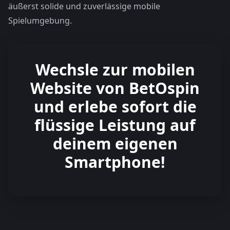
äußerst solide und zuverlässige mobile
Spielumgebung.
Wechsle zur mobilen
Website von BetOspin
und erlebe sofort die
flüssige Leistung auf
deinem eigenen
Smartphone!