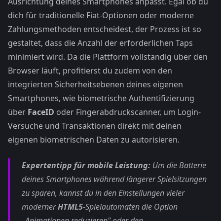
Ausrichtung deines Smartphones anpasst. Egal ob du
dich für traditionelle Fiat-Optionen oder moderne
Zahlungsmethoden entscheidest, der Prozess ist so
gestaltet, dass die Anzahl der erforderlichen Taps
minimiert wird. Da die Plattform vollständig über den
Browser läuft, profitierst du zudem von den
integrierten Sicherheitsebenen deines eigenen
Smartphones, wie biometrische Authentifizierung
über
FaceID
oder Fingerabdruckscanner, um Login-
Versuche und Transaktionen direkt mit deinen
eigenen biometrischen Daten zu autorisieren.
Expertentipp für mobile Leistung:
Um die Batterie
deines Smartphones während längerer Spielsitzungen
zu sparen, kannst du in den Einstellungen vieler
moderner
HTML5
-Spielautomaten die Option
„Animationen reduzieren" oder den