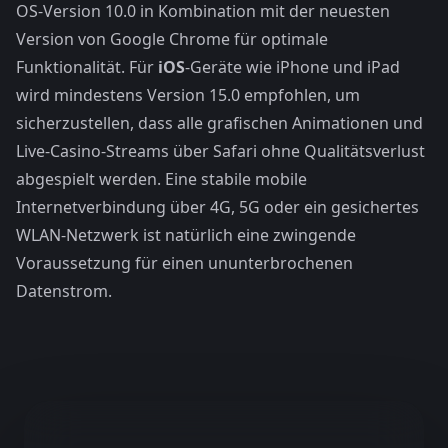
OS-Version 10.0 in Kombination mit der neuesten
Version von Google Chrome für optimale
Funktionalität. Für
iOS
-Geräte wie iPhone und iPad
wird mindestens Version 15.0 empfohlen, um
sicherzustellen, dass alle grafischen Animationen und
Live-Casino-Streams über Safari ohne Qualitätsverlust
abgespielt werden. Eine stabile mobile
Internetverbindung über 4G, 5G oder ein gesichertes
WLAN-Netzwerk ist natürlich eine zwingende
Voraussetzung für einen ununterbrochenen
Datenstrom.