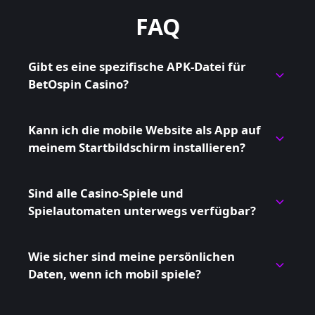
FAQ
Gibt es eine spezifische APK-Datei für
BetOspin Casino?
Kann ich die mobile Website als App auf
meinem Startbildschirm installieren?
Sind alle Casino-Spiele und
Spielautomaten unterwegs verfügbar?
Wie sicher sind meine persönlichen
Daten, wenn ich mobil spiele?