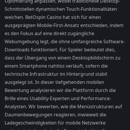
Optimierung anpassen, wobei traditionelle Desktop-
Schnittstellen dynamischen Touch-Funktionalitäten
weichen. BetOspin Casino hat sich für einen
ausgeprägten Mobile-First-Ansatz entschieden, indem
es den Fokus auf eine direkt zugängliche
Webumgebung legt, die ohne umfangreiche Software-
Downloads funktioniert. Für Spieler bedeutet dies,
dass der Übergang von einem Desktopbildschirm zu
einem Smartphone nahtlos verläuft, sofern die
technische Infrastruktur im Hintergrund stabil
ausgelegt ist. In dieser tiefgehenden mobilen
Bewertung analysieren wir die Plattform durch die
Brille eines Usability-Experten und Performance-
Analysten. Wir bewerten, wie die Menüstrukturen auf
Daumenbewegungen reagieren, inwieweit die
Ladegeschwindigkeiten für mobile Netzwerke